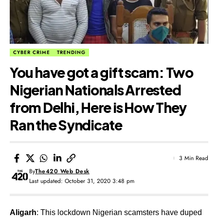
CYBER CRIME
TRENDING
You have got a gift scam: Two
Nigerian Nationals Arrested
from Delhi, Here is How They
Ran the Syndicate
3 Min Read
By
The420 Web Desk
Last updated: October 31, 2020 3:48 pm
Aligarh
: This lockdown Nigerian scamsters have duped