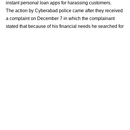
instant personal loan apps for harassing customers.
The action by Cyberabad police came after they received
a complaint on December 7 in which the complainant
stated that because of his financial needs he searched for
instant loan apps on Google play store. He downloaded
an App namely – Cash mama.
According to the victim, on January 8 he uploaded his
Aadhar card, PAN card, self-authentication photo, 3
months bank statement, etc., and based on which they
provided Rs. 5,000 loan for 7 days period deducting an
amount of Rs. 1,180 for GST and processing fees and
credited Rs. 3,820 to his account SBI Bank account.
The victim took a loan six times from Cash Mama app.
After that, he received calls from different mobile numbers
and they suggested him to take loans from various other
loan apps like Hey Fish, Monkey cash, Cash Elephant,
Loan Zone, Cash Zone, Water Elephant, Mera Loan etc.