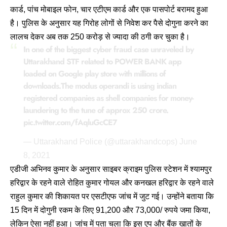
कार्ड, पांच मोबाइल फोन, चार एटीएम कार्ड और एक पासपोर्ट बरामद हुआ
है। पुलिस के अनुसार यह गिरोह लोगों से निवेश कर पैसे दोगुना करने का
लालच देकर अब तक 250 करोड़ से ज्यादा की ठगी कर चुका है।
In one of the biggest cyber fraud case unraveled by
Uttarakhand STF related to POWER BANK app
loaded on Google play store with millions of
downloads.The modus operandi is using indian
registered companies as shell companies for money-
laundering to the tune of approx 250 crore.
pic.twitter.com/fAqluGcCE7
— Uttarakhand Police (@uttarakhandcops)
June
8, 2021
एडीजी अभिनव कुमार के अनुसार साइबर क्राइम पुलिस स्टेशन में श्यामपुर
हरिद्वार के रहने वाले रोहित कुमार गोयल और कनखल हरिद्वार के रहने वाले
राहुल कुमार की शिकायत पर एसटीएफ जांच में जुट गई। उन्होंने बताया कि
15 दिन में दोगुनी रकम के लिए 91,200 और 73,000/ रुपये जमा किया,
लेकिन ऐसा नहीं हुआ। जांच में पता चला कि इस एप और बैंक खातों के