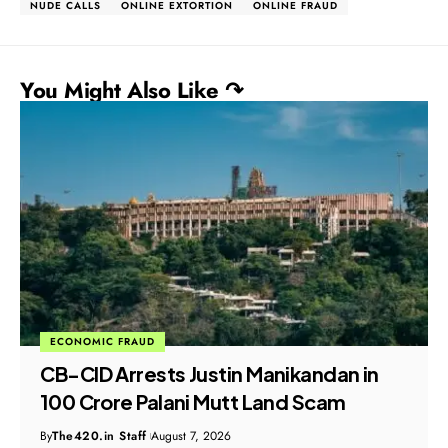
NUDE CALLS
ONLINE EXTORTION
ONLINE FRAUD
You Might Also Like ↷
ECONOMIC FRAUD
ED Seizes ₹51.28 Crore Properties in
Major Bank Loan Fraud Probe
By
The420.in Staff
August 7, 2026