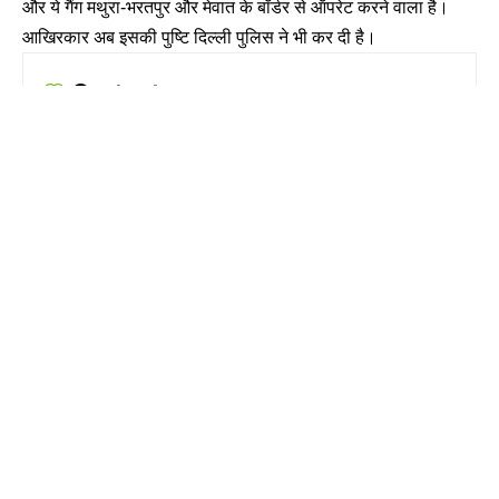
और ये गैंग मथुरा-भरतपुर और मेवात के बॉर्डर से ऑपरेट करने वाला है।
आखिरकार अब इसकी पुष्टि दिल्ली पुलिस ने भी कर दी है।
Contents
The420.in ने सबसे पहले असम के नंबर से ठगी होने की दी थी जानकारी
क्या था मामला : OLX पर सोफा बेचने के खरीदने के नाम पर ठगे थे 34 हजार
दिल्ली पुलिस की इस टीम ने ऐसे दबोचे साइबर क्रिमिनल, जानिए
The420.in
ने सबसे पहले असम के नंबर से ठगी होने की दी थी
जानकारी