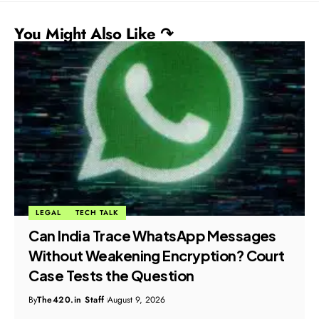
You Might Also Like ↷
FINANCE & BANKING
POLICY & INITIATIVE
UPI Charges Explained: What
Consumers Will Pay Under the
Proposed MDR Plan
By
The420.in Staff
August 9, 2026