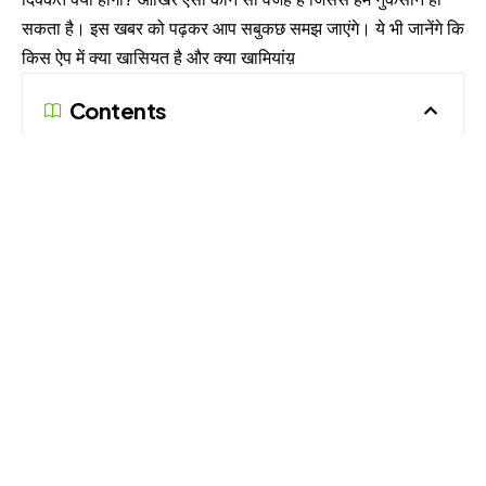
सकता है। इस खबर को पढ़कर आप सबुकछ समझ जाएंगे। ये भी जानेंगे कि
किस ऐप में क्या खासियत है और क्या खामियांय़
Contents
WhatsApp New Terms and Privacy Policy
Update
क्या है : Whatsapp New Policy?
ऐसे समझें : वॉट्सऐप को कैसे होगा फायदा?
जानिए खासियत : WhatsApp vs Telegram vs Signal
वॉटसऐप फीचर Whatsapp Features
टेलीग्राम ऐप (Telegram App feature)
सिग्नल मैसेंजर ऐप (Signal App feature)