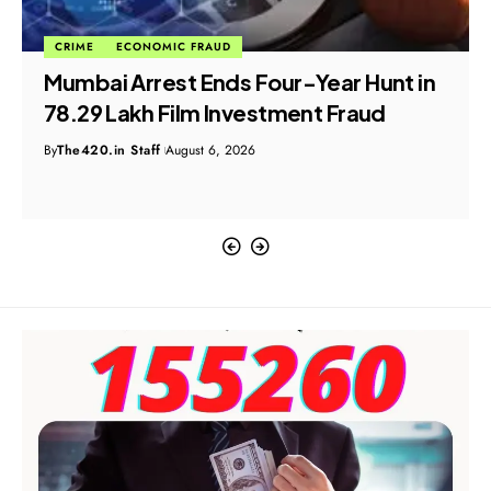
ECONOMIC FRAUD
Retired Government Employee Loses
₹12.17 Lakh in Fake Haj Pilgrimage Scam
By
The420.in Staff
August 6, 2026