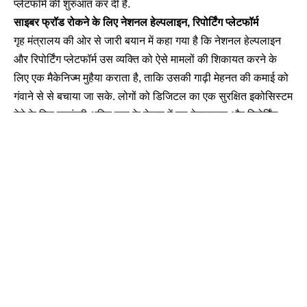
प्लेटफॉर्म की शुरुआत कर दी है.
साइबर फ्रॉड रोकने के लिए नेशनल हेल्पलाइन, रिपोर्टिंग प्लेटफॉर्म
गृह मंत्रालय की ओर से जारी बयान में कहा गया है कि नेशनल हेल्पलाइन
और रिपोर्टिंग प्लेटफॉर्म उस व्यक्ति को ऐसे मामलों की शिकायत करने के
लिए एक मैकेनिज्म मुहैया कराता है, ताकि उसकी गाढ़ी मेहनत की कमाई को
गंवाने से से बचाया जा सके. लोगों को डिजिटल का एक सुरक्षित इकोसिस्टम
देने के लिए गृहमंत्री अमित शाह के नेतृत्व में इस हेल्पलाइन और रिपोर्टिंग
प्लेटफॉर्म की शुरुआत की गई है.
सभी बड़े बैंक, RBI, वॉलेट शामिल
हेल्पलाइन को 1 अप्रैल, 2021 को सॉफ्ट लॉन्च किया गया था. हेल्पलाइन
155260
और इसके रिपोर्टिंग प्लेटफॉर्म को गृह मंत्रालय के तहत भारतीय
साइबर अपराध समन्वय केंद्र (I4C) ने भारतीय रिजर्व बैंक (RBI), सभी बड़े
बैंकों, पेमेंट बैंकों, वॉलेट और ऑनलाइन मर्चेंट के समर्थन और सहयोग से
चालू किया है. फिलहाल इसे सात राज्यों और केंद्र शासित प्रदेशों
छत्तीसगढ़, दिल्ली, मध्य प्रदेश, राजस्थान, तेलंगाना, उत्तराखंड और उत्तर
प्रदेश में लागू किया जा रहा है, जो 35 पर्सेंट से ज्यादा की आबादी को कवर
करता है.