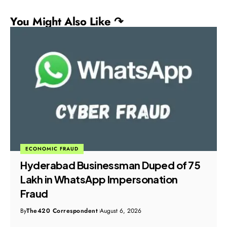
You Might Also Like ↷
ECONOMIC FRAUD
ED Searches Five Munger Locations in
Jollywood Investment Fraud Probe
By
The420 Correspondent
August 6, 2026