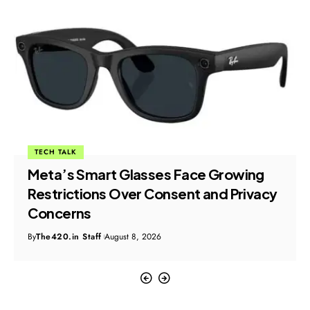
ECONOMIC FRAUD
LEGAL
No Bail for Mule Account Holder in ₹2
Crore Digital Arrest Fraud, CBI Court
Rejects Plea
By
The420.in Staff
August 8, 2026