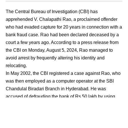
The Central Bureau of Investigation (CBI) has
apprehended V. Chalapathi Rao, a proclaimed offender
who had evaded capture for 20 years in connection with a
bank fraud case. Rao had been declared deceased by a
court a few years ago. According to a press release from
the CBI on Monday, August 5, 2024, Rao managed to
avoid arrest by frequently altering his identity and
relocating.
In May 2002, the CBI registered a case against Rao, who
was then employed as a computer operator at the SBI
Chandulal Biradari Branch in Hyderabad. He was
accused of defrauding the bank of Rs 50 lakh by using
fabricated quotations from electronic shops and fake
salary certificates created in the names of his family
members and close associates. The CBI filed two
chargesheets on December 31, 2004, but Rao had been